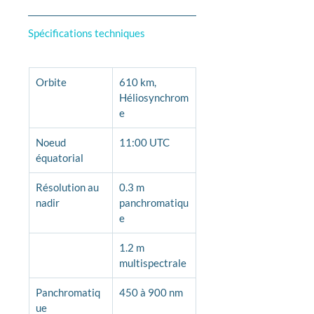
Spécifications techniques
Orbite
610 km, 
Héliosynchrom
e
Noeud 
11:00 UTC
équatorial
Résolution au 
0.3 m 
nadir
panchromatiqu
e
1.2 m 
multispectrale
Panchromatiq
450 à 900 nm
ue